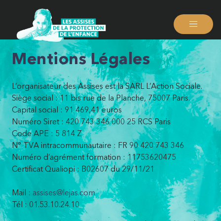
Mentions Légales
L’organisateur des Assises est la SARL L’Action Sociale.
Siège social : 11 bis rue de la Planche, 75007 Paris.
Capital social : 91 469,41 euros
Numéro Siret : 420 743 346 000 25 RCS Paris
Code APE : 5 814 Z
N° TVA intracommunautaire : FR 90 420 743 346
Numéro d’agrément formation : 11753620475
Certificat Qualiopi : B02607 du 29/11/21
Mail :
assises@lejas.com
Tél : 01.53.10.24.10